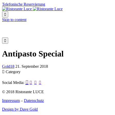
Telefonische Reservierung

Skip to content

Antipasto Special
Gold18
21. September 2018

Category

Social Media:



© 2018 Ristorante LUCE
Impressum
–
Datenschutz
Design by Dave Gold