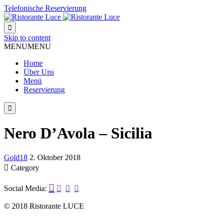
Telefonische Reservierung

Skip to content
MENU
MENU
Home
Über Uns
Menü
Reservierung

Nero D’Avola – Sicilia
Gold18
2. Oktober 2018

Category

Social Media:



© 2018 Ristorante LUCE